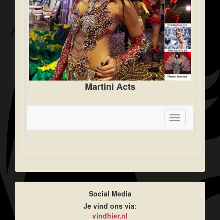
Martini Acts
Toggle
navigation
Social Media
Je vind ons via:
vindhier.nl