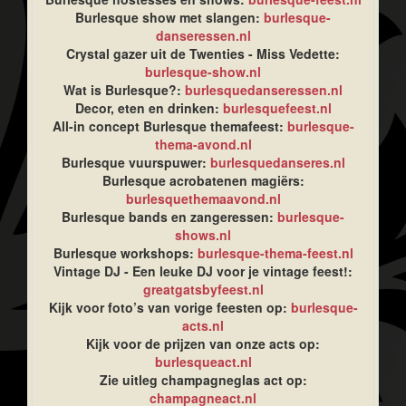
Burlesque show met slangen:
burlesque-
danseressen.nl
Crystal gazer uit de Twenties - Miss Vedette:
burlesque-show.nl
Wat is Burlesque?:
burlesquedanseressen.nl
Decor, eten en drinken:
burlesquefeest.nl
All-in concept Burlesque themafeest:
burlesque-
thema-avond.nl
Burlesque vuurspuwer:
burlesquedanseres.nl
Burlesque acrobatenen magiërs:
burlesquethemaavond.nl
Burlesque bands en zangeressen:
burlesque-
shows.nl
Burlesque workshops:
burlesque-thema-feest.nl
Vintage DJ - Een leuke DJ voor je vintage feest!:
greatgatsbyfeest.nl
Kijk voor foto’s van vorige feesten op:
burlesque-
acts.nl
Kijk voor de prijzen van onze acts op:
burlesqueact.nl
Zie uitleg champagneglas act op:
champagneact.nl