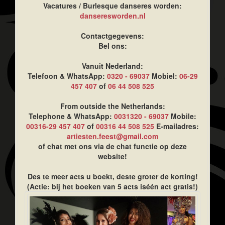
Vacatures / Burlesque danseres worden:
danseresworden.nl
Contactgegevens:
Bel ons:
Vanuit Nederland:
Telefoon & WhatsApp:
0320 - 69037
Mobiel:
06-29
457 407
of
06 44 508 525
From outside the Netherlands:
Telephone & WhatsApp:
0031320 - 69037
Mobile:
00316-29 457 407
of
00316 44 508 525
E-mailadres:
artiesten.feest@gmail.com
of chat met ons via de chat functie op deze
website!
Des te meer acts u boekt, deste groter de korting!
(Actie: bij het boeken van 5 acts iséén act gratis!)