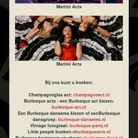
Martini Acts
Martini Acts
Bij ons kunt u boeken:
Champagneglas act:
champagneact.nl
Burlesque acts - een Burlesque act kiezen:
burlesque-act.nl
Een Burlesque danseres kiezen of eenBurlesque
dansgroep:
burlesque-danseres.nl
Vintage fotograaf:
burlesque-party.nl
Little people boeken:v
burlesqueacts.nl
Burlesque hostesses en shows:
burlesque-feest.nl