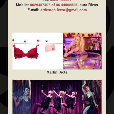
Mobile:
0629457407
of
06 44508525
Laura Rivas
E-mail:
artiesten.feest@gmail.com
Martini Acts