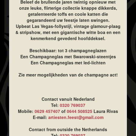
Beleef de brullende jaren twintig opnieuw met
onze leuke, flirterige collectie knappe dikkerds,
getalenteerde toffs en coole katten die
gegarandeerd uw feestje laten swingen.
Upbeat Las Vegas-follystijl, vintage glamour-plaag
& stripshow, met een gigantische witte boa en een
kenmerkend gevederd hoofddeksel.
Beschikbaar: tot 3 champagneglazen
Een Champagneglas met Swarowski-steentjes
Een Champagneglas met led-lichten
Zie meer mogelijkheden van de champagne act!
Contact vanuit Nederland
Tel:
0320 769037
Mobile:
0629 457407
of
0644 508525
Laura Rivas
E-mail:
artiesten.feest@gmail.com
Contact from outside the Netherlands
Tel:
0320 769037